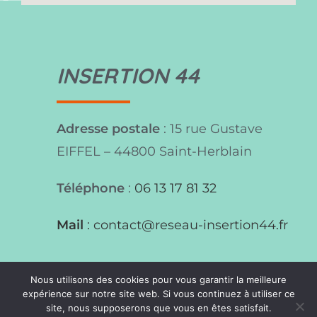
INSERTION 44
Adresse postale
: 15 rue Gustave
EIFFEL – 44800 Saint-Herblain
Téléphone
:
06 13 17 81 32
Mail
:
contact@reseau-insertion44.fr
Nous utilisons des cookies pour vous garantir la meilleure
© Copyright
communicaweb
2026
expérience sur notre site web. Si vous continuez à utiliser ce
site, nous supposerons que vous en êtes satisfait.