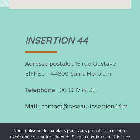
INSERTION 44
Adresse postale
: 15 rue Gustave
EIFFEL – 44800 Saint-Herblain
Téléphone
:
06 13 17 81 32
Mail
:
contact@reseau-insertion44.fr
Nous utilisons des cookies pour vous garantir la meilleure
© Copyright
communicaweb
2026
expérience sur notre site web. Si vous continuez à utiliser ce