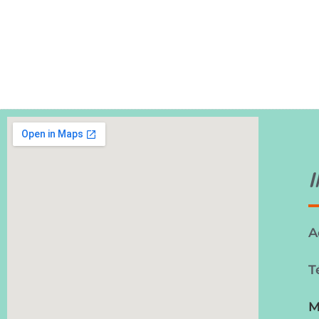
A
T
M